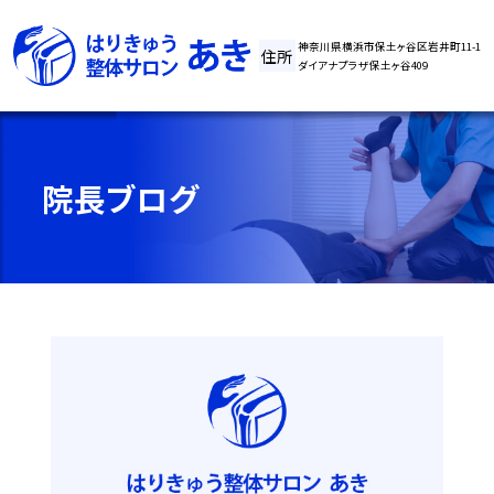
神奈川県横浜市保土ヶ谷区岩井町11-1
住所
ダイアナプラザ保土ヶ谷409
院長ブログ