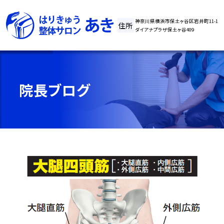
神奈川県横浜市保土ヶ谷区岩井町11-1
住所
ダイアナプラザ保土ヶ谷409
院長ブログ