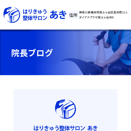
神奈川県横浜市保土ヶ谷区岩井町11-1
住所
ダイアナプラザ保土ヶ谷409
院長ブログ