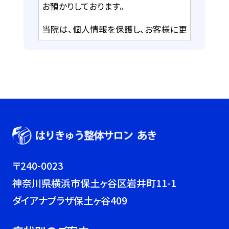
お預かりしております。
当院は、個人情報を保護し、お客様に更
なる信頼性と安心感をご提供できるよ
うに努めて参ります。
当院は、個人情報に関する法令を遵守
し、個人情報の適切な取り扱いを実現
致します。
当院は、個人情報を以下の利用目的の
達成に必要な範囲内で、利用致します。
〒240-0023
以下に定めのない目的で個人情報を利
神奈川県横浜市保土ヶ谷区岩井町11-1
用する場合、あらかじめご本人の同意
ダイアナプラザ保土ヶ谷409
を得た上で行います。