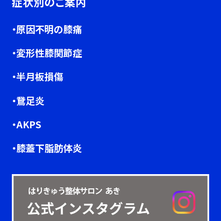
症状別のご案内
1:商品の発送
2:郵送やEメールによるニュースレター
・原因不明の膝痛
の発送
・変形性膝関節症
3:商品や各種サービスの提供情報
当院は、お客様からご提供いただいた
・半月板損傷
個人情報を、お客様の同意がある場
・鵞足炎
合、または法令等に基づき必要と判断
・AKPS
された場合を除き、当院のサービスもし
くは商品等を提供する際に業務上関係
・膝蓋下脂肪体炎
のない第三者に開示または提供しませ
ん。
当院は、ご本人から自己の個人情報に
ついての開示の請求がある場合、速や